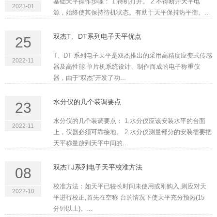
基础天平操作步骤： 1.待机打开。 2.不得断开天平电
2023-01
源，始终使其保持待机状态。有助于天平保持热平衡。...
双杰T、DT系列电子天平优点
25
T、DT 系列电子天平是双杰推出的采用高精度应变式传感
2022-11
器及高性能 单片机系统设计、制作而成的电子称重仪
器，由于“双杰”开发了功...
水分仪的几个装调要点
23
水分仪的几个装调要点： 1.水分仪应该安装水平的台面
2022-11
上，仪器必须可靠接地。 2.水分仪测量部分的安装需要把
天平称量放到天平中间的...
双杰TJ系列电子天平校准方法
08
校准方法：如天平已较长时间未使用或刚购入,则应对天
2022-10
平进行校正,首先在空称 台的情况下使天平充分预热(15
分钟以上)。...