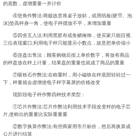
的底数，虚增重量一并计价
④垫角作弊法:商贩故意将桌子放斜，或用纸板(硬币、泡
沫)垫高秤身一角，使电子秤摆放不平，来增加重量
⑤四舍五入法:利用黑胶布或鱼鳞掩饰，使买家只能目视
三位表现窗口;利用电子秤只能显示小数点，故意把单价缩小
⑥连盘出售法：顾客购物后按上单价数字，将放有商品
的秤盘放在秤上计量，结果盘的重量也就成了商品的重量
⑦吸铁石作弊法:在称重时，用小磁铁在秤底部轻轻过一
下，秤量就会虚增使电子秤字幕屏的价格改变
现阶段电子秤作弊四种技术类型：
①芯片作弊法:芯片作弊法利用技术手段改变秤的电子芯
片,使称出的重量比实际重量重
②数字换算作弊法:有些商家用市斤标价，然后再换算成
公斤进行结算