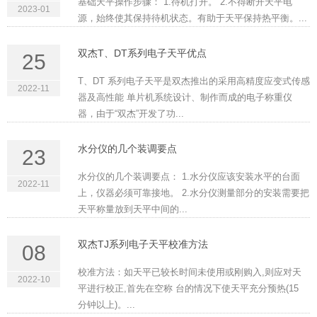
基础天平操作步骤： 1.待机打开。 2.不得断开天平电
2023-01
源，始终使其保持待机状态。有助于天平保持热平衡。...
双杰T、DT系列电子天平优点
25
T、DT 系列电子天平是双杰推出的采用高精度应变式传感
2022-11
器及高性能 单片机系统设计、制作而成的电子称重仪
器，由于“双杰”开发了功...
水分仪的几个装调要点
23
水分仪的几个装调要点： 1.水分仪应该安装水平的台面
2022-11
上，仪器必须可靠接地。 2.水分仪测量部分的安装需要把
天平称量放到天平中间的...
双杰TJ系列电子天平校准方法
08
校准方法：如天平已较长时间未使用或刚购入,则应对天
2022-10
平进行校正,首先在空称 台的情况下使天平充分预热(15
分钟以上)。...