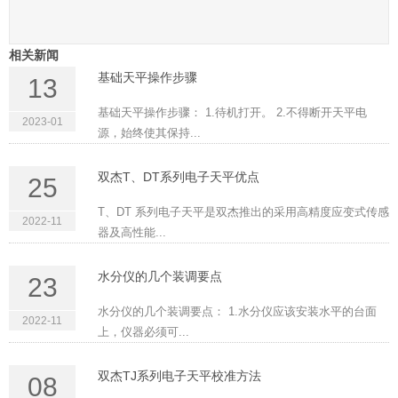
相关新闻
基础天平操作步骤
13
基础天平操作步骤： 1.待机打开。 2.不得断开天平电
2023-01
源，始终使其保持...
双杰T、DT系列电子天平优点
25
T、DT 系列电子天平是双杰推出的采用高精度应变式传感
2022-11
器及高性能...
水分仪的几个装调要点
23
水分仪的几个装调要点： 1.水分仪应该安装水平的台面
2022-11
上，仪器必须可...
双杰TJ系列电子天平校准方法
08