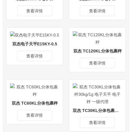
查看详情
查看详情
双杰电子天平E15KY-0.5
双杰 TC120KL分体包裹秤
查看详情
查看详情
双杰 TC60KL分体包裹秤
双杰 TC30KL分体包裹秤30kg/1g 电子天平 电子秤 一级代理
查看详情
查看详情