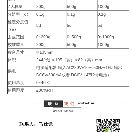
Z大称量
200g
500g
1000g
分辨率（d）
0.1g
0.1g
0.1g
检定分度值
5d
5d
5d
（e）
去皮范围
0~200g
0~500g
0~1000g
校准重量
200g
500g
1000g
称台尺寸
Ф135mm
体积
244(长) × 195（宽）× 82（高）mm
电源适配器 输入AC220V±10% 50Hz±1Hz 输出
供电
DC6V/300mA或者 DC6V（4节2号电池）
使用温度
0~40℃
使用湿度
≤80%RH