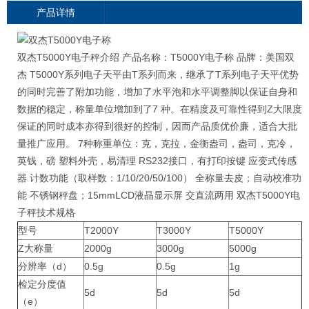
产品详情
双杰T5000Y电子秤介绍 产品名称：T5000Y电子称 品牌：美国双
杰 T5000Y系列电子天平由T系列而来，继承了T系列电子天平优势
的同时完善了附加功能，增加了水平泡和水平调整脚以保证自身和
数据的稳定，称量单位增加到了7 种。在精度及可靠性得到Z大限度
保证的同时成本亦得到很好的控制，因而产品质优价廉，适合大批
量推广应用。 7种称重单位：克，克拉，金衡盎司，盎司，克冷，
英钱，磅 塑料外壳，易清理 RS232接口，有打印按键 应变式传感
器 计数功能（取样数：1/10/20/50/100） 全称量去皮；自动校准功
能 不锈钢秤盘；15mmLCD液晶显示屏 交直流两用 双杰T5000Y电
子秤技术规格
型号
T2000Y
T3000Y
T5000Y
Z大称量
2000g
3000g
5000g
分辨率（d）
0.5g
0.5g
1g
检定分度值
5d
5d
5d
（e）