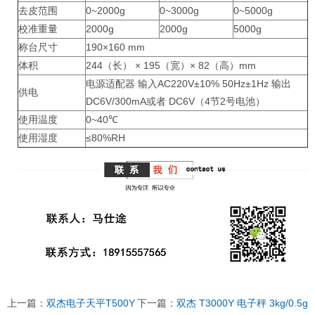
去皮范围
0~2000g
0~3000g
0~5000g
校准重量
2000g
2000g
5000g
称台尺寸
190×160 mm
体积
244（长） × 195（宽）× 82（高）mm
电源适配器 输入AC220V±10% 50Hz±1Hz 输出
供电
DC6V/300mA或者 DC6V（4节2号电池）
使用温度
0~40℃
使用湿度
≤80%RH
上一篇：
双杰电子天平T500Y
下一篇：
双杰 T3000Y 电子秤 3kg/0.5g