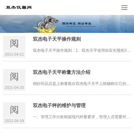
双杰电子天平操作规则
阅
双杰电子天平操作规则：1、双杰天平使用前应先预热30min后，方可开始称量。将校准砝码(砝码值见技术指标表)置于称盘上，支持天平显示并发出嘟声，天平校准完毕会自动回复到称重状态，此时取下校准砝码即可进行称量。...
2021-04-21
双杰电子天平称量方法介绍
阅
倒好药品后盖上称量瓶在双杰电子天平上精确称出它的质量。使用双杰电子分析天平时，要遵守双杰电子天平有关操作规程之外，还要注意以下事项：要看被称样品的性质放置在干燥洁净的称量瓶或表面皿中称量。称量完毕后，要查看电子天平梁是否托好，是否有样品撒落到电子天平内，检查砝码齐全后放回砝码盒，关紧电子天平门，并罩上防尘罩。...
2021-04-20
双杰电子秤的维护与管理
阅
一、管理工作分析根据现代秤量要求，管理人员需要对电子秤开展日常测定工作，并对其所在的环境进行优化，确保双杰电子秤所处的环境不会对其性能产生负面影响。除了以上几方面问题之外，维修人员还需要对其他故障情况加以处理，常见故障还包括称重问题，如果双杰电子秤不能正常称重，维修人人员需要重点检查称重传感器，传感器的常见问题主要是焊接不当问题，冷焊问题也是传感器常见问题之一。...
2021-04-19